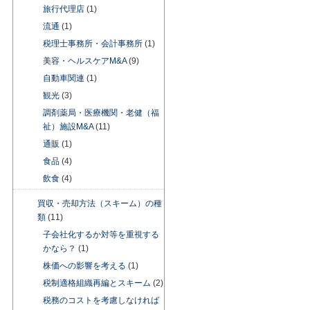
旅行代理店
(1)
流通
(1)
税理士事務所・会計事務所
(1)
美容・ヘルスケアM&A
(9)
自動車関連
(1)
観光
(3)
調剤薬局・医療機関・老健（福
祉）施設M&A
(11)
通販
(1)
食品
(4)
飲食
(4)
買収・売却方法（スキーム）の種
類
(11)
子会社化するか対等を重視する
かなら？
(1)
株価への影響を考える
(1)
税制適格組織再編とスキーム
(2)
税務のコストを考慮しなければ