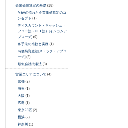
企業価値算定の基礎
(18)
M&Aの流れと企業価値算定のコ
ンセプト
(1)
ディスカウント・キャッシュ・
フロー法（DCF法）[インカムア
プローチ]
(9)
各手法の比較と実務
(1)
時価純資産法[ストック・アプロ
ーチ]
(2)
類似会社批准法
(3)
営業エリアについて
(4)
京都
(2)
埼玉
(1)
大阪
(1)
広島
(1)
東京23区
(2)
横浜
(2)
神奈川
(1)