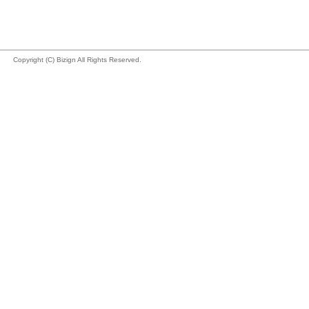
Copyright (C) Bizign All Rights Reserved.