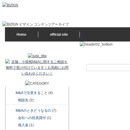
中小企業・スモールM&Aの専門会社ビザイン 事業継承・中小企業の戦略ポートフォリオ
Home
official site
M&Aで注意すること
(4)
相談先
(2)
M&Aのときどうなるの
(7)
会社への役員貸付
(1)
借入金
(1)