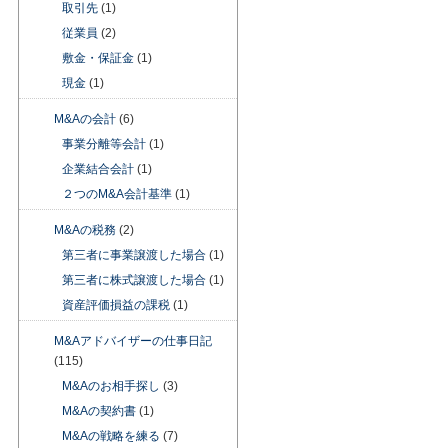
取引先
(1)
従業員
(2)
敷金・保証金
(1)
現金
(1)
M&Aの会計
(6)
事業分離等会計
(1)
企業結合会計
(1)
２つのM&A会計基準
(1)
M&Aの税務
(2)
第三者に事業譲渡した場合
(1)
第三者に株式譲渡した場合
(1)
資産評価損益の課税
(1)
M&Aアドバイザーの仕事日記
(115)
M&Aのお相手探し
(3)
M&Aの契約書
(1)
M&Aの戦略を練る
(7)