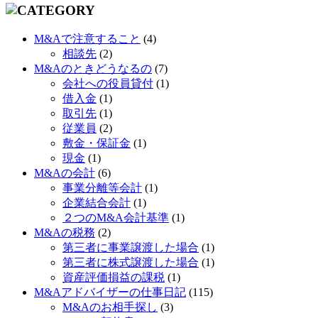
M&Aで注意すること
(4)
相談先
(2)
M&Aのときどうなるの
(7)
会社への役員貸付
(1)
借入金
(1)
取引先
(1)
従業員
(2)
敷金・保証金
(1)
現金
(1)
M&Aの会計
(6)
事業分離等会計
(1)
企業結合会計
(1)
２つのM&A会計基準
(1)
M&Aの税務
(2)
第三者に事業譲渡した場合
(1)
第三者に株式譲渡した場合
(1)
資産評価損益の課税
(1)
M&Aアドバイザーの仕事日記
(115)
M&Aのお相手探し
(3)