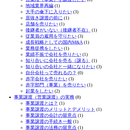
地域業界再編
(1)
大手の傘下に入りたい
(3)
居抜き譲渡の前に
(1)
店舗を売りたい
(1)
後継者がいない（後継者不在）
(1)
従業員の雇用を守りたい
(3)
成長戦略としての国内M&A
(1)
業務提携をしたい
(1)
業績不振で会社を売りたい
(1)
知り合いに会社を売る（譲る）
(1)
知り合いの会社と一緒になりたい
(3)
自分会社って売れるの？
(0)
赤字会社を売りたい
(3)
赤字部門（事業）を売りたい
(1)
起業をしたい
(2)
事業譲渡（営業譲渡）の実務
(8)
事業譲渡とは？
(1)
事業譲渡のメリットとデメリット
(1)
事業譲渡の会計の留意点
(1)
事業譲渡の手続き一般
(1)
事業譲渡の法務の留意点
(1)