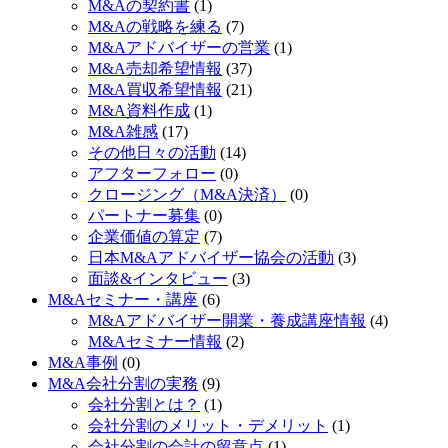
M&Aの契約書
(1)
M&Aの戦略を練る
(7)
M&Aアドバイザーの営業
(1)
M&A売却希望情報
(37)
M&A買収希望情報
(21)
M&A資料作成
(1)
M&A雑感
(17)
その他日々の活動
(14)
アフターフォロー
(0)
クロージング（M&A決済）
(0)
パートナー募集
(0)
企業価値の算定
(7)
日本M&Aアドバイザー協会の活動
(3)
面談&インタビュー
(3)
M&Aセミナー・講座
(6)
M&Aアドバイザー開業・養成講座情報
(4)
M&Aセミナー情報
(2)
M&A事例
(0)
M&A会社分割の実務
(9)
会社分割とは？
(1)
会社分割のメリット・デメリット
(1)
会社分割の会計の留意点
(1)