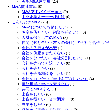
英字M&A用語集
(26)
M&A関連書籍
(0)
M&Aアドバイザー向け
(0)
中小企業オーナー様向け
(0)
こんなときM&A
(23)
M&Aについて相談したい
(3)
お金を借りたい（融資を得たい）
(0)
人材確保としてのM&A
(3)
仲間（知り合い・友人の会社）の会社と合併した
会社の先行きが不安
(1)
会社を倒産させたくない
(1)
会社を分けたい（会社分割したい）
(1)
会社を売って引退したい
(0)
会社を売りたい
(3)
会社を売る相談をしたい
(1)
会社を買いたい（会社を買収したい）
(4)
債務超過の会社を売りたい
(1)
共同でM&Aする
(1)
出資をしたい
(0)
出資を得たい（資本調達）
(0)
副業をしたい
(0)
営業権（事業）を譲渡したい
(0)